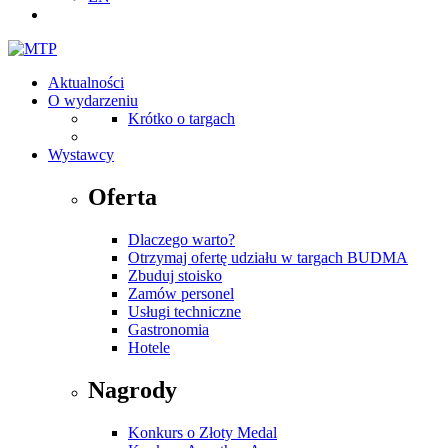
Aktualności
O wydarzeniu
Krótko o targach
Wystawcy
Oferta
Dlaczego warto?
Otrzymaj ofertę udziału w targach BUDMA
Zbuduj stoisko
Zamów personel
Usługi techniczne
Gastronomia
Hotele
Nagrody
Konkurs o Złoty Medal