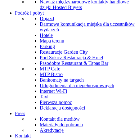
Nawiąż międzynarodowe kontakty handlowe
dzięki Hosted Buyers
Podróż i pobyt
Dojazd
Darmowa komunikacja miejska dla uczestników
wydarzeń
Hotele
Mapa terenu
Parking
Restauracje Garden City
Port Sołacz Restauracja & Hotel
Pasodobre Restaurant & Tapas Bar
MTP Cafe
MTP Bistro
Bankomaty na targach
Udogodnienia dla niepełnosprawnych
Internet Wi-Fi
Taxi
Pierwsza pomoc
Deklaracja dostępności
Press
Kontakt dla mediów
Materiały do pobrania
Akredytacje
Kontakt