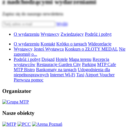
z nadchodzącymi wydarzeniami
Zapisz się do naszego newslettera
Wyślij
O wydarzeniu
Wystawcy
Zwiedzający
Podróż i pobyt
O wydarzeniu
Kontakt
Krótko o targach
Wideorelacje
Wystawcy
Jesteś Wystawcą
Konkurs o ZŁOTY MEDAL
Nie
zapomnij o...
Podróż i pobyt
Dojazd
Hotele
Mapa terenu
Recepcja
wystawców
Restauracje Garden City
Parking
MTP Cafe
MTP Bistro
Bankomaty na targach
Udogodnienia dla
niepełnosprawnych
Internet Wi-Fi
Taxi
Airport Voucher
Pierwsza pomoc
Organizator
Nasze obiekty