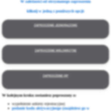
W zależności od otrzymanego zaproszenia
kliknij w jedną z poniższych opcji:
ZAPROSZENIE JEDNORAZOWE
ZAPROSZENIE WIELOKROTNE
ZAPROSZENIE VIP
W kolejnym kroku zostaniesz poproszony o:
wypełnienie ankiety rejestracyjnej
podanie kodu aktywacyjnego (znajdziesz go w