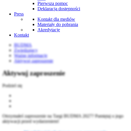
Pierwsza pomoc
Deklaracja dostępności
Press
Kontakt dla mediów
Materiały do pobrania
Akredytacje
Kontakt
BUDMA
Zwiedzający
Ważne informacje
Aktywuj zaproszenie
Aktywuj zaproszenie
Podziel się
Otrzymałeś zaproszenie na Targi BUDMA 2027? Pamiętaj o jego
aktywacji przed wydarzeniem!