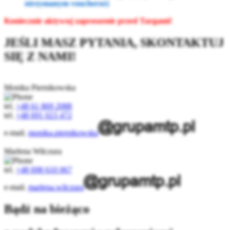
otrzymanym voucherze)
Koniecznie aktywuj zaproszenie przed Targami!
JEŚLI MASZ PYTANIA, SKONTAKTUJ
SIĘ Z NAMI!
Monika Piernikowska
tel.
+48 61 869 2088
tel.
+48 691 023 472
e-mail.
monika.piernikowska
Marlena Wilczura
tel.
+48 698 610 067
e-mail.
marlena.wilczura
Bądź na bieżąco