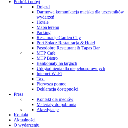
Podróż i pobyt
Dojazd
Darmowa komunikacja miejska dla uczestników
wydarzeń
Hotele
Mapa terenu
Parking
Restauracje Garden City
Port Sołacz Restauracja & Hotel
Pasodobre Restaurant & Tapas Bar
MTP Cafe
MTP Bistro
Bankomaty na targach
Udogodnienia dla niepełnosprawnych
Internet Wi-Fi
Taxi
Pierwsza pomoc
Deklaracja dostępności
Press
Kontakt dla mediów
Materiały do pobrania
Akredytacje
Kontakt
Aktualności
O wydarzeniu