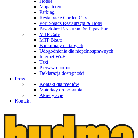
Hotele
Mapa terenu
Parking
Restauracje Garden City
Port Sołacz Restauracja & Hotel
Pasodobre Restaurant & Tapas Bar
MTP Cafe
MTP Bistro
Bankomaty na targach
Udogodnienia dla niepełnosprawnych
Internet Wi-Fi
Taxi
Pierwsza pomoc
Deklaracja dostępności
Press
Kontakt dla mediów
Materiały do pobrania
Akredytacje
Kontakt