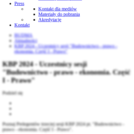
Press
Kontakt dla mediów
Materiały do pobrania
Akredytacje
Kontakt
BUDMA
Aktualności
KBP 2024 - Uczestnicy sesji "Budownictwo - prawo -
ekonomia. Część I - Prawo"
KBP 2024 - Uczestnicy sesji
"Budownictwo - prawo - ekonomia. Część
I - Prawo"
Podziel się
Poznaj Prelegentów trzeciej sesji KBP 2024 pt. "Budownictwo -
prawo - ekonomia. Część I - Prawo".