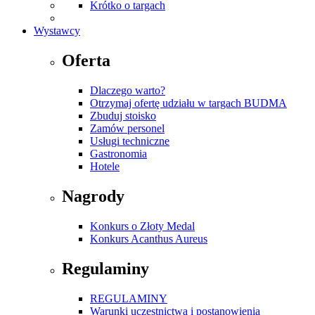
Krótko o targach
Wystawcy
Oferta
Dlaczego warto?
Otrzymaj ofertę udziału w targach BUDMA
Zbuduj stoisko
Zamów personel
Usługi techniczne
Gastronomia
Hotele
Nagrody
Konkurs o Złoty Medal
Konkurs Acanthus Aureus
Regulaminy
REGULAMINY
Warunki uczestnictwa i postanowienia