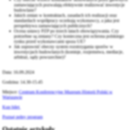
zamawiających pozwalają efektywnie realizować inwestycje
budowlane?
Jakich zmian w kontraktach, zasadach ich realizacji oraz
standardach współpracy oczekują wykonawcy, a jaka jest
perspektywa zamawiających publicznych?
Ocena ustawy PZP po trzech latach obowiązywania. Czy
potrzebne są zmiany? Czy konieczna jest ochrona polskiego
rynku przed wykonawcami spoza UE?
Jak usprawnić obecny system rozstrzygania sporów w
inwestycjach budowlanych (komisje, rozjemstwa, mediacje,
arbitraż, sądy powszechne)?
Data: 16.09.2024
Godzina: 14.30-15.45
Miejsce:
Centrum Konferencyjne Muzeum Historii Polski w
Warszawie
Kup bilet
Poznaj pełny program
Ostatnie artykuły