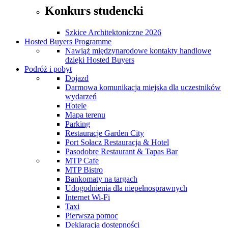
Konkurs studencki
Szkice Architektoniczne 2026
Hosted Buyers Programme
Nawiąż międzynarodowe kontakty handlowe
dzięki Hosted Buyers
Podróż i pobyt
Dojazd
Darmowa komunikacja miejska dla uczestników
wydarzeń
Hotele
Mapa terenu
Parking
Restauracje Garden City
Port Sołacz Restauracja & Hotel
Pasodobre Restaurant & Tapas Bar
MTP Cafe
MTP Bistro
Bankomaty na targach
Udogodnienia dla niepełnosprawnych
Internet Wi-Fi
Taxi
Pierwsza pomoc
Deklaracja dostępności