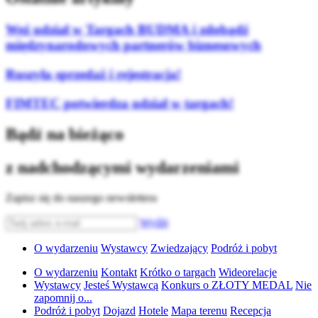
Weź udział w Targach BUDMA i zdobądź
międzynarodowych partnerów biznesowych
Ruszyła sprzedaż i rejestracja!
FIMTEC potwierdza udział w targach!
Bądź na bieżąco
z nadchodzącymi wydarzeniami
Zapisz się do naszego newslettera
Wyślij
O wydarzeniu
Wystawcy
Zwiedzający
Podróż i pobyt
O wydarzeniu
Kontakt
Krótko o targach
Wideorelacje
Wystawcy
Jesteś Wystawcą
Konkurs o ZŁOTY MEDAL
Nie
zapomnij o...
Podróż i pobyt
Dojazd
Hotele
Mapa terenu
Recepcja