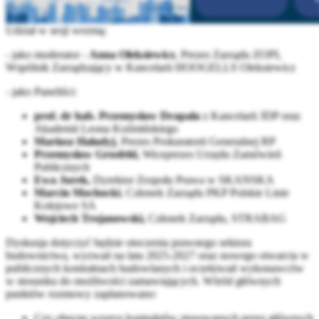
Udział w sesji wezmą:
- jako moderator -
Anna Oleksiewicz
, Prezes Zarządu ZOPI,
Wspólnik Zarządzający w Kancelarii HOOGELLS Oleksiewicz
- jako Paneliści:
prof. dr hab. Przemysław Drapała
z Kancelarii JDP oraz
Akademii Leona Koźmińskiego
Mariusz Haładyj
, Prezes Prokuratorii Generalnej RP
Przemysław Grosfeld,
Wiceprezes Urzędu Zamówień
Publicznych
Ewa Jurek,
Dyrektor Zespołu Prawa w SKANSKA
Marcin Mochocki
, Członek Zarządu PKP Polskie Linie
Kolejowe SA
Wojciech Trojanowski,
Członek Zarządu, STRABAG
Dyskusja dotyczyć będzie otoczenia prawnego sektora
budownictwa, wyzwań na lata 2025-2027 oraz nowego otwarcia w
publicznych kontraktach budowlanych i oczekiwań wykonawców
w stosunku do możliwości zamawiających. Wśród głównych
punktów rozmowy zaplanowano:
Czy obecne wzorce kontraktów stosowanych przez głównych