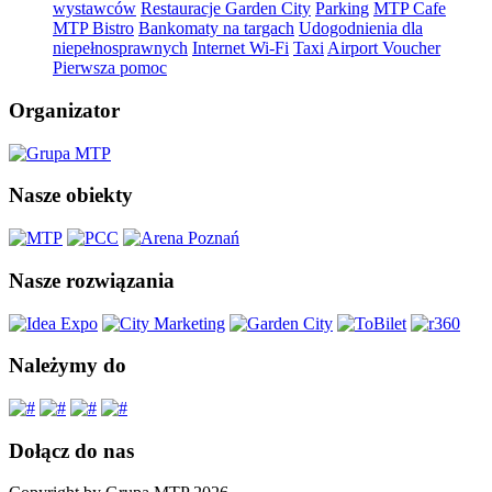
wystawców
Restauracje Garden City
Parking
MTP Cafe
MTP Bistro
Bankomaty na targach
Udogodnienia dla
niepełnosprawnych
Internet Wi-Fi
Taxi
Airport Voucher
Pierwsza pomoc
Organizator
Nasze obiekty
Nasze rozwiązania
Należymy do
Dołącz do nas