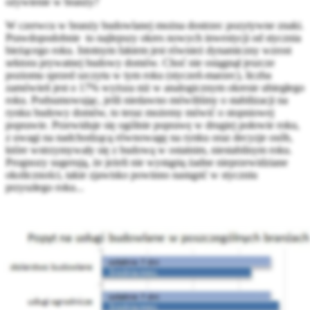
ożywienie w branży?
W czerwcu w branży budowlanej można dostrzec pozytywne znaki.
Prawdopodobnie to najlepszy okres nowych inwestycji od stycznia
bieżącego roku. Istotnym faktem jest również dynamiczny wzrost
sektora prywatnej budowy domów. Choć nie osiągnął jeszcze
poziomu sprzed szczytu w tym roku (styczeń-marzec), liczba
zamówień jest o 17% wyższa niż w analogicznym okresie ubiegłego
roku. Podsumowując, jeśli niedawno mówiliśmy o stabilizacji na
rynku budowy domów, to teraz możemy mówić o stopniowej
poprawie. Przewiduje się ogólnie poprawę w drugiej połowie roku,
z uwagi na nadchodzącą równowagę na rynku oraz decyzje osób,
które wstrzymywały się z budową w ostatnim, niestabilnym roku.
Prognozy sugerują, że jeżeli nie wystąpią żadne nieprzewidziane
okoliczności, takie zjawisko powinno nastąpić w styczniu
przyszłego roku...