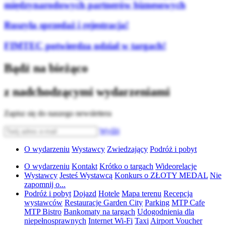
międzynarodowych partnerów biznesowych
Ruszyła sprzedaż i rejestracja!
FIMTEC potwierdza udział w targach!
Bądź na bieżąco
z nadchodzącymi wydarzeniami
Zapisz się do naszego newslettera
Wyślij
O wydarzeniu
Wystawcy
Zwiedzający
Podróż i pobyt
O wydarzeniu
Kontakt
Krótko o targach
Wideorelacje
Wystawcy
Jesteś Wystawcą
Konkurs o ZŁOTY MEDAL
Nie
zapomnij o...
Podróż i pobyt
Dojazd
Hotele
Mapa terenu
Recepcja
wystawców
Restauracje Garden City
Parking
MTP Cafe
MTP Bistro
Bankomaty na targach
Udogodnienia dla
niepełnosprawnych
Internet Wi-Fi
Taxi
Airport Voucher