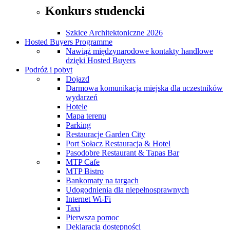
Konkurs studencki
Szkice Architektoniczne 2026
Hosted Buyers Programme
Nawiąż międzynarodowe kontakty handlowe
dzięki Hosted Buyers
Podróż i pobyt
Dojazd
Darmowa komunikacja miejska dla uczestników
wydarzeń
Hotele
Mapa terenu
Parking
Restauracje Garden City
Port Sołacz Restauracja & Hotel
Pasodobre Restaurant & Tapas Bar
MTP Cafe
MTP Bistro
Bankomaty na targach
Udogodnienia dla niepełnosprawnych
Internet Wi-Fi
Taxi
Pierwsza pomoc
Deklaracja dostępności