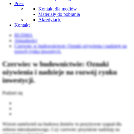
Press
Kontakt dla mediów
Materiały do pobrania
Akredytacje
Kontakt
BUDMA
Aktualności
Czerwiec w budownictwie: Oznaki ożywienia i nadzieje na
rozwój rynku inwestycji.
Czerwiec w budownictwie: Oznaki
ożywienia i nadzieje na rozwój rynku
inwestycji.
Podziel się
Wzrost zamówień na budowę domów to pozytywne sygnał dla
sektora mieszkaniowego. Czy czerwiec przyniesie nadzieję na