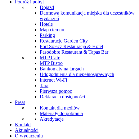
Podróż i pobyt
Dojazd
Darmowa komunikacja miejska dla uczestników
wydarzeń
Hotele
Mapa terenu
Parking
Restauracje Garden City
Port Sołacz Restauracja & Hotel
Pasodobre Restaurant & Tapas Bar
MTP Cafe
MTP Bistro
Bankomaty na targach
Udogodnienia dla niepełnosprawnych
Internet Wi-Fi
Taxi
Pierwsza pomoc
Deklaracja dostępności
Press
Kontakt dla mediów
Materiały do pobrania
Akredytacje
Kontakt
Aktualności
O wydarzeniu