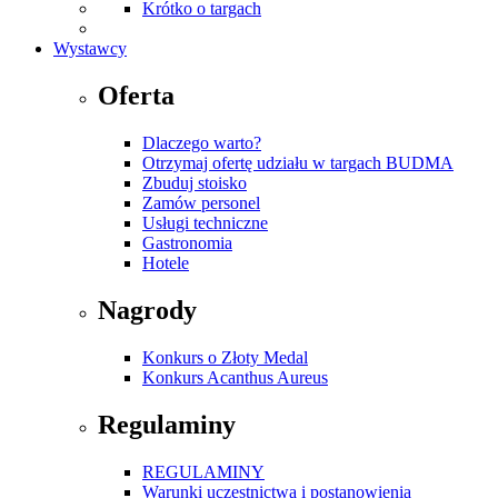
Krótko o targach
Wystawcy
Oferta
Dlaczego warto?
Otrzymaj ofertę udziału w targach BUDMA
Zbuduj stoisko
Zamów personel
Usługi techniczne
Gastronomia
Hotele
Nagrody
Konkurs o Złoty Medal
Konkurs Acanthus Aureus
Regulaminy
REGULAMINY
Warunki uczestnictwa i postanowienia