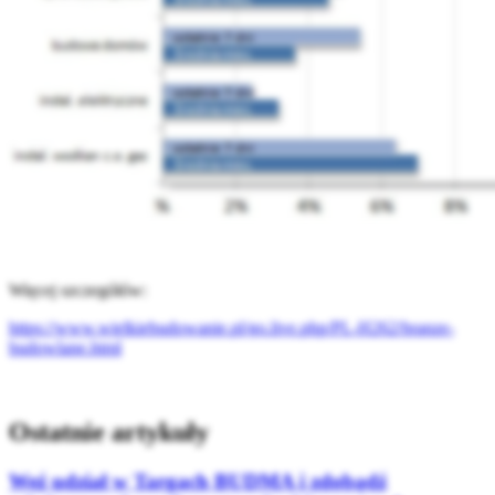
Więcej szczegółów:
https://www.wielkiebudowanie.pl/go.live.php/PL-H262/branze-
budowlane.html
Ostatnie artykuły
Weź udział w Targach BUDMA i zdobądź