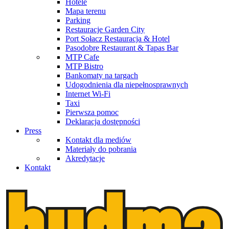
Hotele
Mapa terenu
Parking
Restauracje Garden City
Port Sołacz Restauracja & Hotel
Pasodobre Restaurant & Tapas Bar
MTP Cafe
MTP Bistro
Bankomaty na targach
Udogodnienia dla niepełnosprawnych
Internet Wi-Fi
Taxi
Pierwsza pomoc
Deklaracja dostępności
Press
Kontakt dla mediów
Materiały do pobrania
Akredytacje
Kontakt