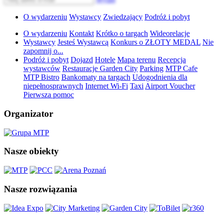
O wydarzeniu
Wystawcy
Zwiedzający
Podróż i pobyt
O wydarzeniu
Kontakt
Krótko o targach
Wideorelacje
Wystawcy
Jesteś Wystawcą
Konkurs o ZŁOTY MEDAL
Nie
zapomnij o...
Podróż i pobyt
Dojazd
Hotele
Mapa terenu
Recepcja
wystawców
Restauracje Garden City
Parking
MTP Cafe
MTP Bistro
Bankomaty na targach
Udogodnienia dla
niepełnosprawnych
Internet Wi-Fi
Taxi
Airport Voucher
Pierwsza pomoc
Organizator
Nasze obiekty
Nasze rozwiązania