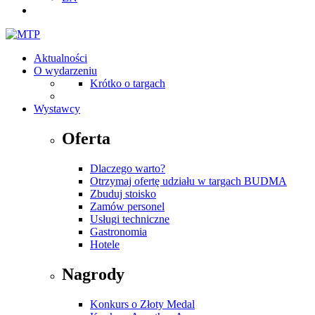
Aktualności
O wydarzeniu
Krótko o targach
Wystawcy
Oferta
Dlaczego warto?
Otrzymaj ofertę udziału w targach BUDMA
Zbuduj stoisko
Zamów personel
Usługi techniczne
Gastronomia
Hotele
Nagrody
Konkurs o Złoty Medal