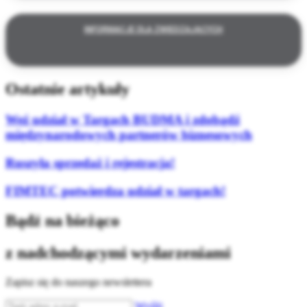
INFORMACJE DLA ZWIEDZAJĄCYCH
Ostatnie artykuły
Weź udział w Targach BUDMA i zdobądź
międzynarodowych partnerów biznesowych
Ruszyła sprzedaż i rejestracja!
FIMTEC potwierdza udział w targach!
Bądź na bieżąco
z nadchodzącymi wydarzeniami
Zapisz się do naszego newslettera
Wyślij