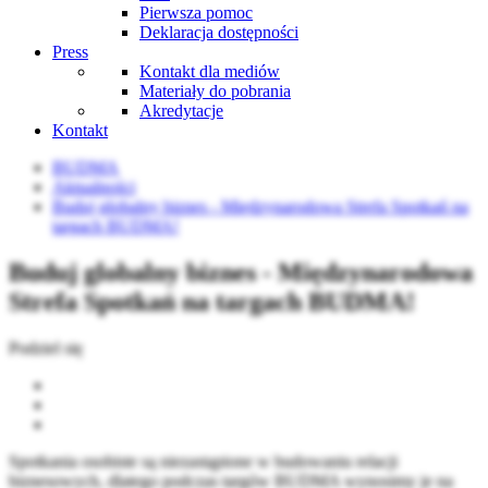
Pierwsza pomoc
Deklaracja dostępności
Press
Kontakt dla mediów
Materiały do pobrania
Akredytacje
Kontakt
BUDMA
Aktualności
Buduj globalny biznes - Międzynarodowa Strefa Spotkań na
targach BUDMA!
Buduj globalny biznes - Międzynarodowa
Strefa Spotkań na targach BUDMA!
Podziel się
Spotkania osobiste są niezastąpione w budowaniu relacji
biznesowych, dlatego podczas targów BUDMA wynosimy je na