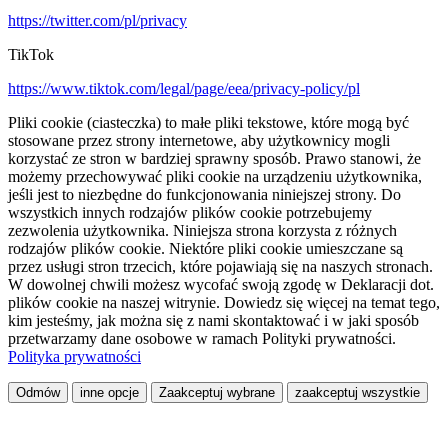
https://twitter.com/pl/privacy
TikTok
https://www.tiktok.com/legal/page/eea/privacy-policy/pl
Pliki cookie (ciasteczka) to małe pliki tekstowe, które mogą być
stosowane przez strony internetowe, aby użytkownicy mogli
korzystać ze stron w bardziej sprawny sposób. Prawo stanowi, że
możemy przechowywać pliki cookie na urządzeniu użytkownika,
jeśli jest to niezbędne do funkcjonowania niniejszej strony. Do
wszystkich innych rodzajów plików cookie potrzebujemy
zezwolenia użytkownika. Niniejsza strona korzysta z różnych
rodzajów plików cookie. Niektóre pliki cookie umieszczane są
przez usługi stron trzecich, które pojawiają się na naszych stronach.
W dowolnej chwili możesz wycofać swoją zgodę w Deklaracji dot.
plików cookie na naszej witrynie. Dowiedz się więcej na temat tego,
kim jesteśmy, jak można się z nami skontaktować i w jaki sposób
przetwarzamy dane osobowe w ramach Polityki prywatności.
Polityka prywatności
Odmów
inne opcje
Zaakceptuj wybrane
zaakceptuj wszystkie