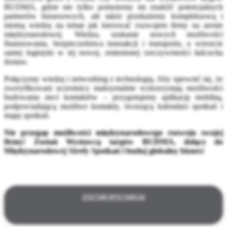
BUDMA, gdzie nie tylko pomożemy im znaleźć potencjalnych
partnerów biznesowych, ale także przekażemy kompleksową i
istotną wiedzę na temat jak kierować rozwojem firmy na arenie
międzynarodowej. Wiedza, szukanie nowych możliwości
finansowania, bezpieczeństwa transakcji i transportu, a wreszcie
samej logistyki w tej nowej, zmienionej rzeczywistości łańcucha
dostaw.
Połączymy wiedzę i networking z technologią. Aby upewnić się, że
zweryfikowani uczestnicy maksymalnie wykorzystają możliwości
budowania sieci kontaktów – przygotujemy aplikację mobilną,
podpowiadającą możliwe kontakty, tworzącą kalendarz spotkań i
mapę spotkań.
Nie przegap możliwości międzynarodowego rozwoju swojej
firmy! Zostań Wystawcą targów BUDMA, dołącz do
Międzynarodowej Strefy Spotkań i buduj globalny biznes!
ZOSTAŃ WYSTAWCĄ!