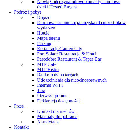
Nawiąż międzynarodowe kontakty handlowe
dzięki Hosted Buyers
Podróż i pobyt
Dojazd
Darmowa komunikacja miejska dla uczestników
wydarzeń
Hotele
Mapa terenu
Parking
Restauracje Garden City
Port Sołacz Restauracja & Hotel
Pasodobre Restaurant & Tapas Bar
MTP Cafe
MTP Bistro
Bankomaty na targach
Udogodnienia dla niepełnosprawnych
Internet Wi-Fi
Taxi
Pierwsza pomoc
Deklaracja dostępności
Press
Kontakt dla mediów
Materiały do pobrania
Akredytacje
Kontakt