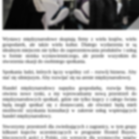
Wystawy międzynarodowe skupiają firmy z wielu krajów, wielu
gospodarek, ale także wielu kultur. Dlatego wydarzenia te są
idealnym miejscem nie tylko do zaprezentowania produktów i usług
w formie stoiska wystawienniczego, ale przede wszystkim do
stworzenia okazji do osobistego spotkania.
Spotkania ludzi, których łączy wspólny cel – rozwój biznesu. Aby
stać się silniejszym. Aby rozwijać się na arenie międzynarodowej.
Handel międzynarodowy napędza gospodarkę, rozwija firmy,
otwiera nowe rynki, a my wprowadzamy nową przestrzeń do
międzynarodowych spotkań, gdzie nie tylko kupcy z całego świata
będą mogli spotkać się z dostawcami, ale również będą mieli
możliwość uzyskania konsultacji w zakresie usług wspierających
handel międzynarodowy.
Stworzymy przestrzeń dla zwiedzających z zagranicy, w tym grupy
kilkuset kupców uczestniczących w programie Hosted Buyers,
kluczowych gości z Polski, czy wreszcie dla wystawców targów