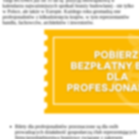
Targi BUDMA już od 35 lat są pozycją obowiązkową w
kalendarzu najważniejszych spotkań branży budowlanej - nie tylko
w Polsce, ale także w Europie. Każdego roku gromadzą one
profesjonalistów z kilkudziesięciu krajów, w tym reprezentantów
handlu, fachowców, architektów i inwestorów.
Bilety dla profesjonalistów przeznaczone są dla osób
prowadzących działalność gospodarczą i/lub reprezentujących
firmy/przedsiębiorstwa branżowe związane z zakresem