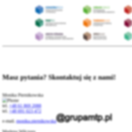
Masz pytania? Skontaktuj się z nami!
Monika Piernikowska
tel.
+48 61 869 2088
tel.
+48 691 023 472
e-mail.
monika.piernikowska
Marlena Wilczura