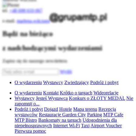
tel.
+48 698 610 067
e-mail.
marlena.wilczura
Bądź na bieżąco
z nadchodzącymi wydarzeniami
Zapisz się do naszego newslettera
Wyślij
O wydarzeniu
Wystawcy
Zwiedzający
Podróż i pobyt
O wydarzeniu
Kontakt
Krótko o targach
Wideorelacje
Wystawcy
Jesteś Wystawcą
Konkurs o ZŁOTY MEDAL
Nie
zapomnij o...
Podróż i pobyt
Dojazd
Hotele
Mapa terenu
Recepcja
wystawców
Restauracje Garden City
Parking
MTP Cafe
MTP Bistro
Bankomaty na targach
Udogodnienia dla
niepełnosprawnych
Internet Wi-Fi
Taxi
Airport Voucher
Pierwsza pomoc