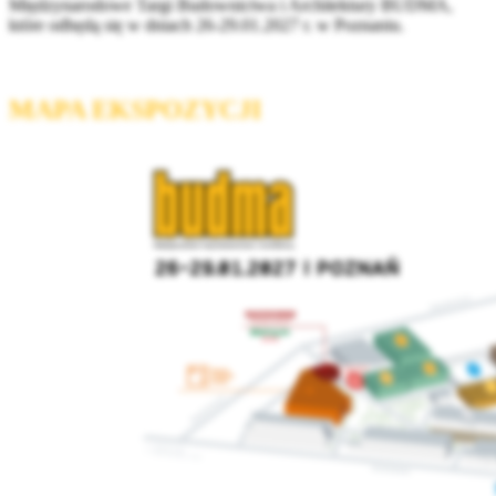
Międzynarodowe Targi Budownictwa i Architektury BUDMA,
które odbędą się w dniach 26-29.01.2027 r. w Poznaniu.
MAPA EKSPOZYCJI