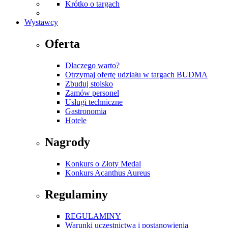
Krótko o targach
Wystawcy
Oferta
Dlaczego warto?
Otrzymaj ofertę udziału w targach BUDMA
Zbuduj stoisko
Zamów personel
Usługi techniczne
Gastronomia
Hotele
Nagrody
Konkurs o Złoty Medal
Konkurs Acanthus Aureus
Regulaminy
REGULAMINY
Warunki uczestnictwa i postanowienia