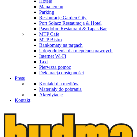
Hotele
Mapa terenu
Parking
Restauracje Garden City
Port Sołacz Restauracja & Hotel
Pasodobre Restaurant & Tapas Bar
MTP Cafe
MTP Bistro
Bankomaty na targach
Udogodnienia dla niepełnosprawnych
Internet Wi-Fi
Taxi
Pierwsza pomoc
Deklaracja dostępności
Press
Kontakt dla mediów
Materiały do pobrania
Akredytacje
Kontakt