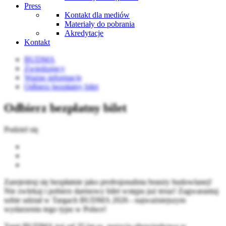
Press
Kontakt dla mediów
Materiały do pobrania
Akredytacje
Kontakt
BUDMA
Zwiedzający
Ważne informacje
Odbierz bezpłatny bilet
Odbierz bezpłatny bilet
Podziel się
Zarejestruj się bezpłatnie jako profesjonalista branży budowlanej!
Nie zwlekaj i pobierz darmowy bilet wstępu już teraz! Zagwarantuj
sobie udział w Targach BUDMA 2026 - najważniejszym
wydarzeniu tego typu w Polsce!