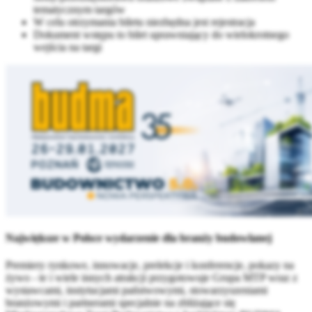
tematycznym targów
W celu otrzymania biletu niezbędna jest rejestracja
Dokument wstępu to bilet uprawniający do wielokrotnego
wejścia na targi
Największe w Polsce wydarzenie dla branży budowlanej
Premiery rynkowe, innowacje, prelekcje i konferencje, pokazy na
żywo - te i wiele innych atrakcji przygotowuje Grupa MTP wraz z
wystawcami, instytucjami państwowymi, stowarzyszeniami
branżowymi i partnerami specjalnie na zbliżające się