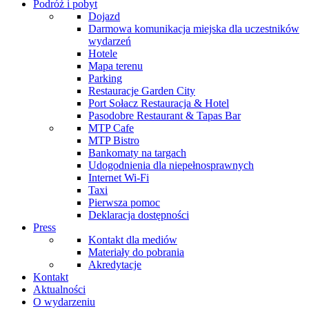
Podróż i pobyt
Dojazd
Darmowa komunikacja miejska dla uczestników
wydarzeń
Hotele
Mapa terenu
Parking
Restauracje Garden City
Port Sołacz Restauracja & Hotel
Pasodobre Restaurant & Tapas Bar
MTP Cafe
MTP Bistro
Bankomaty na targach
Udogodnienia dla niepełnosprawnych
Internet Wi-Fi
Taxi
Pierwsza pomoc
Deklaracja dostępności
Press
Kontakt dla mediów
Materiały do pobrania
Akredytacje
Kontakt
Aktualności
O wydarzeniu