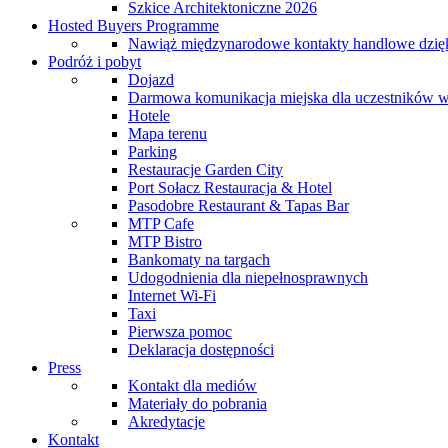
Szkice Architektoniczne 2026
Hosted Buyers Programme
Nawiąż międzynarodowe kontakty handlowe dzię
Podróż i pobyt
Dojazd
Darmowa komunikacja miejska dla uczestników 
Hotele
Mapa terenu
Parking
Restauracje Garden City
Port Sołacz Restauracja & Hotel
Pasodobre Restaurant & Tapas Bar
MTP Cafe
MTP Bistro
Bankomaty na targach
Udogodnienia dla niepełnosprawnych
Internet Wi-Fi
Taxi
Pierwsza pomoc
Deklaracja dostępności
Press
Kontakt dla mediów
Materiały do pobrania
Akredytacje
Kontakt