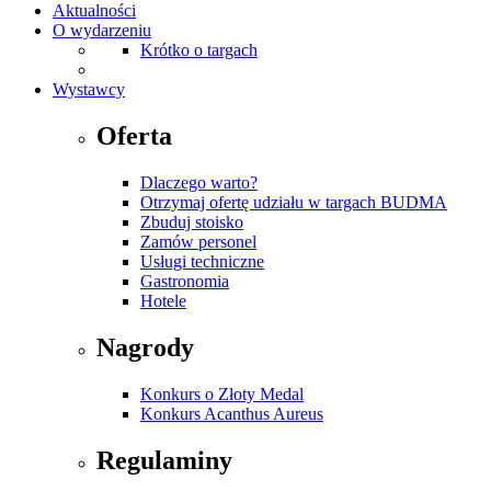
Aktualności
O wydarzeniu
Krótko o targach
Wystawcy
Oferta
Dlaczego warto?
Otrzymaj ofertę udziału w targach BUDMA
Zbuduj stoisko
Zamów personel
Usługi techniczne
Gastronomia
Hotele
Nagrody
Konkurs o Złoty Medal
Konkurs Acanthus Aureus
Regulaminy