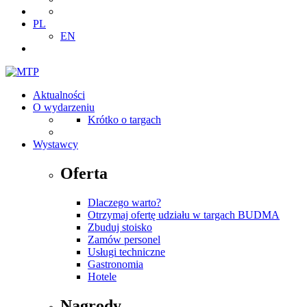
PL
EN
Aktualności
O wydarzeniu
Krótko o targach
Wystawcy
Oferta
Dlaczego warto?
Otrzymaj ofertę udziału w targach BUDMA
Zbuduj stoisko
Zamów personel
Usługi techniczne
Gastronomia
Hotele
Nagrody