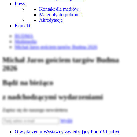
Press
Kontakt dla mediów
Materiały do pobrania
Akredytacje
Kontakt
BUDMA
Multimedia
Michał Jaros gościem targów Budma 2026
Michał Jaros gościem targów Budma
2026
Bądź na bieżąco
z nadchodzącymi wydarzeniami
Zapisz się do naszego newslettera
Wyślij
O wydarzeniu
Wystawcy
Zwiedzający
Podróż i pobyt