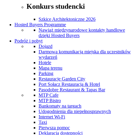
Konkurs studencki
Szkice Architektoniczne 2026
Hosted Buyers Programme
Nawiąż międzynarodowe kontakty handlowe
dzięki Hosted Buyers
Podróż i pobyt
Dojazd
Darmowa komunikacja miejska dla uczestników
wydarzeń
Hotele
Mapa terenu
Parking
Restauracje Garden City
Port Sołacz Restauracja & Hotel
Pasodobre Restaurant & Tapas Bar
MTP Cafe
MTP Bistro
Bankomaty na targach
Udogodnienia dla niepełnosprawnych
Internet Wi-Fi
Taxi
Pierwsza pomoc
Deklaracja dostępności