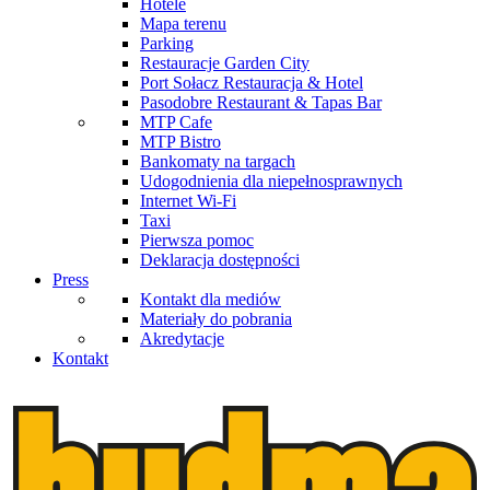
Hotele
Mapa terenu
Parking
Restauracje Garden City
Port Sołacz Restauracja & Hotel
Pasodobre Restaurant & Tapas Bar
MTP Cafe
MTP Bistro
Bankomaty na targach
Udogodnienia dla niepełnosprawnych
Internet Wi-Fi
Taxi
Pierwsza pomoc
Deklaracja dostępności
Press
Kontakt dla mediów
Materiały do pobrania
Akredytacje
Kontakt