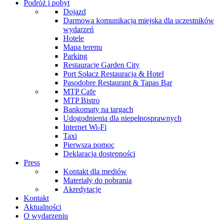
Podróż i pobyt
Dojazd
Darmowa komunikacja miejska dla uczestników
wydarzeń
Hotele
Mapa terenu
Parking
Restauracje Garden City
Port Sołacz Restauracja & Hotel
Pasodobre Restaurant & Tapas Bar
MTP Cafe
MTP Bistro
Bankomaty na targach
Udogodnienia dla niepełnosprawnych
Internet Wi-Fi
Taxi
Pierwsza pomoc
Deklaracja dostępności
Press
Kontakt dla mediów
Materiały do pobrania
Akredytacje
Kontakt
Aktualności
O wydarzeniu