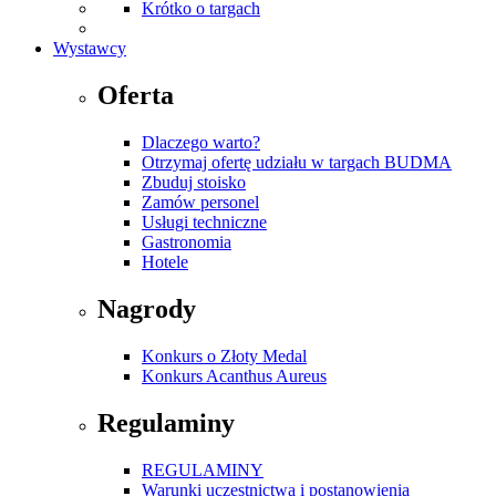
Krótko o targach
Wystawcy
Oferta
Dlaczego warto?
Otrzymaj ofertę udziału w targach BUDMA
Zbuduj stoisko
Zamów personel
Usługi techniczne
Gastronomia
Hotele
Nagrody
Konkurs o Złoty Medal
Konkurs Acanthus Aureus
Regulaminy
REGULAMINY
Warunki uczestnictwa i postanowienia