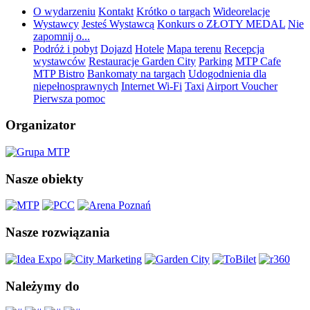
O wydarzeniu
Kontakt
Krótko o targach
Wideorelacje
Wystawcy
Jesteś Wystawcą
Konkurs o ZŁOTY MEDAL
Nie
zapomnij o...
Podróż i pobyt
Dojazd
Hotele
Mapa terenu
Recepcja
wystawców
Restauracje Garden City
Parking
MTP Cafe
MTP Bistro
Bankomaty na targach
Udogodnienia dla
niepełnosprawnych
Internet Wi-Fi
Taxi
Airport Voucher
Pierwsza pomoc
Organizator
Nasze obiekty
Nasze rozwiązania
Należymy do