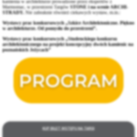
kamienia w architekturze prowadzone przez ekspertów z
Marmomac, w przestrzeni Targów
STONE i na scenie ARCHI-
STRADY.
Nie zabraknie również ciekawych wystaw, m.in.:
Wystawy prac konkursowych „Szkice Architektoniczne. Piękno
w architekturze. Od pomysłu do przestrzeni”.
Wystawy prac konkursowych „Studenckiego konkursu
architektonicznego na projekt koncepcyjny dwóch kamienic na
poznańskich Jeżycach”
KUP BILET WSTĘPU NA TARGI