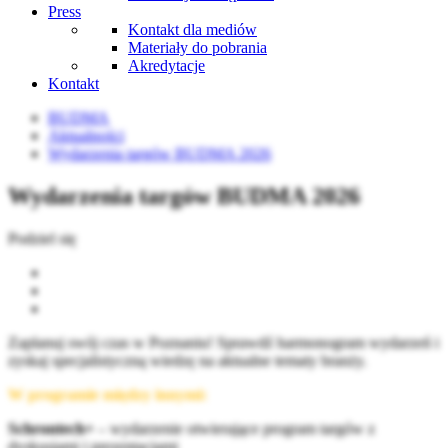
Press
Kontakt dla mediów
Materiały do pobrania
Akredytacje
Kontakt
BUDMA
Aktualności
Wydarzenia targów BUDMA 2026
Wydarzenia targów BUDMA 2026
Podziel się
Zaplanuj swój czas w Poznaniu! Sprawdź harmonogram wydarzeń i
zyskaj specjalistyczną wiedzę na aktualne tematy branży.
W programie między innymi:
Schrontech+
– wydarzenie otwierające program targów z
dyskusjami i prezentacjami