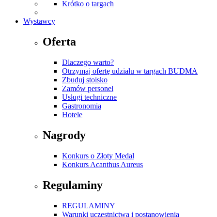
Krótko o targach
Wystawcy
Oferta
Dlaczego warto?
Otrzymaj ofertę udziału w targach BUDMA
Zbuduj stoisko
Zamów personel
Usługi techniczne
Gastronomia
Hotele
Nagrody
Konkurs o Złoty Medal
Konkurs Acanthus Aureus
Regulaminy
REGULAMINY
Warunki uczestnictwa i postanowienia