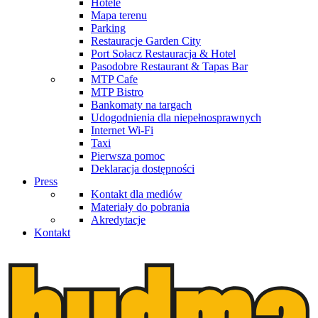
Hotele
Mapa terenu
Parking
Restauracje Garden City
Port Sołacz Restauracja & Hotel
Pasodobre Restaurant & Tapas Bar
MTP Cafe
MTP Bistro
Bankomaty na targach
Udogodnienia dla niepełnosprawnych
Internet Wi-Fi
Taxi
Pierwsza pomoc
Deklaracja dostępności
Press
Kontakt dla mediów
Materiały do pobrania
Akredytacje
Kontakt