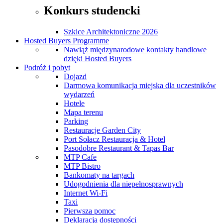
Konkurs studencki
Szkice Architektoniczne 2026
Hosted Buyers Programme
Nawiąż międzynarodowe kontakty handlowe
dzięki Hosted Buyers
Podróż i pobyt
Dojazd
Darmowa komunikacja miejska dla uczestników
wydarzeń
Hotele
Mapa terenu
Parking
Restauracje Garden City
Port Sołacz Restauracja & Hotel
Pasodobre Restaurant & Tapas Bar
MTP Cafe
MTP Bistro
Bankomaty na targach
Udogodnienia dla niepełnosprawnych
Internet Wi-Fi
Taxi
Pierwsza pomoc
Deklaracja dostępności