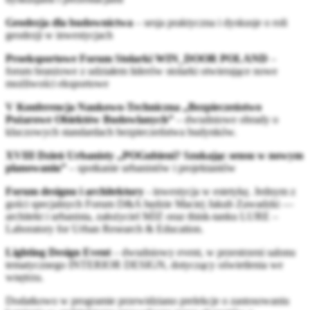
Geodezja dla budownictwa
– sesja praktyczna i dyskusje o roli
geodezji w inwestycjach
Proeksportowe Forum Stolarki WIN_DOOR POLAND
–
forum branżowe z udziałem liderów stolarki otwierające nowe
możliwości eksportowe
V Konferencja Naukowo-Techniczna „Bezpieczeństwo
Pożarowe Obiektów Budowlanych”
– dwudniowe obrady o
kluczowych standardach bezpieczeństwa budynków.
XVIII Dzień Urbanisty „POGubieni? Szukając sensu w nowym
planowaniu”
– spotkanie urbanistów i projektantów
Forum designu i architektury
- inwestycja w estetykę. Jednym z
gości specjalnych Forum D&A będzie Maciej Jakub Zawadzki —
architekt i urbanista, założyciel MJZ oraz think-tanku LURE –
Laboratory for Urban Research & Education.
Lighting Design Event
– dwudniowy event, w przestrzeni salonu
tematycznego INTERIOR DESIGN, dotyczący oświetlenia we
wnętrzu.
Dodatkowo w programie przewidziano prelekcje o zastosowaniu