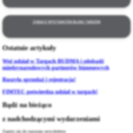
ZOBACZ WYSTAWCÓW BLOKU TARGÓW
Ostatnie artykuły
Weź udział w Targach BUDMA i zdobądź
międzynarodowych partnerów biznesowych
Ruszyła sprzedaż i rejestracja!
FIMTEC potwierdza udział w targach!
Bądź na bieżąco
z nadchodzącymi wydarzeniami
Zapisz się do naszego newslettera