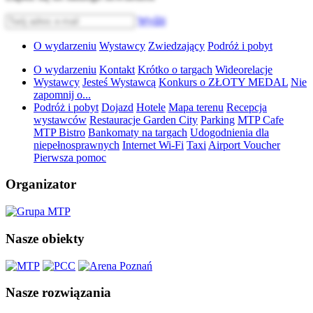
Wyślij
O wydarzeniu
Wystawcy
Zwiedzający
Podróż i pobyt
O wydarzeniu
Kontakt
Krótko o targach
Wideorelacje
Wystawcy
Jesteś Wystawcą
Konkurs o ZŁOTY MEDAL
Nie
zapomnij o...
Podróż i pobyt
Dojazd
Hotele
Mapa terenu
Recepcja
wystawców
Restauracje Garden City
Parking
MTP Cafe
MTP Bistro
Bankomaty na targach
Udogodnienia dla
niepełnosprawnych
Internet Wi-Fi
Taxi
Airport Voucher
Pierwsza pomoc
Organizator
Nasze obiekty
Nasze rozwiązania