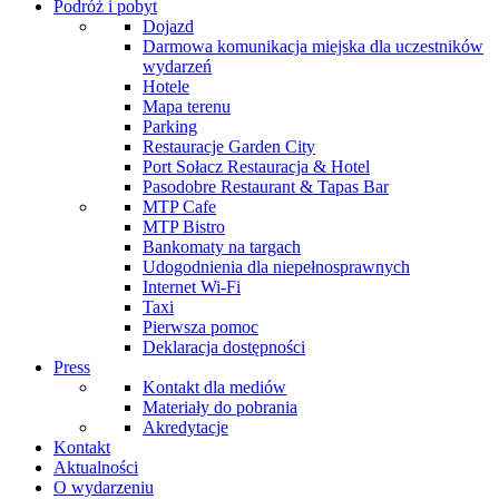
Podróż i pobyt
Dojazd
Darmowa komunikacja miejska dla uczestników
wydarzeń
Hotele
Mapa terenu
Parking
Restauracje Garden City
Port Sołacz Restauracja & Hotel
Pasodobre Restaurant & Tapas Bar
MTP Cafe
MTP Bistro
Bankomaty na targach
Udogodnienia dla niepełnosprawnych
Internet Wi-Fi
Taxi
Pierwsza pomoc
Deklaracja dostępności
Press
Kontakt dla mediów
Materiały do pobrania
Akredytacje
Kontakt
Aktualności
O wydarzeniu