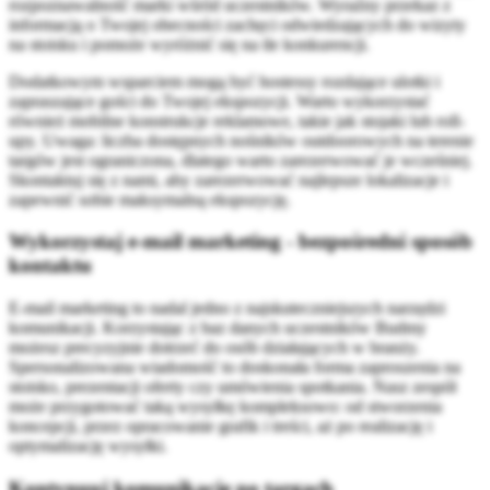
rozpoznawalność marki wśród uczestników. Wyraźny przekaz z
informacją o Twojej obecności zachęci odwiedzających do wizyty
na stoisku i pomoże wyróżnić się na tle konkurencji.
Dodatkowym wsparciem mogą być hostessy rozdające ulotki i
zapraszające gości do Twojej ekspozycji. Warto wykorzystać
również mobilne konstrukcje reklamowe, takie jak stojaki lub roll-
upy. Uwaga: liczba dostępnych nośników outdoorowych na terenie
targów jest ograniczona, dlatego warto zarezerwować je wcześniej.
Skontaktuj się z nami, aby zarezerwować najlepsze lokalizacje i
zapewnić sobie maksymalną ekspozycję.
Wykorzystaj e-mail marketing - bezpośredni sposób
kontaktu
E-mail marketing to nadal jedno z najskuteczniejszych narzędzi
komunikacji. Korzystając z baz danych uczestników Budmy
możesz precyzyjnie dotrzeć do osób działających w branży.
Spersonalizowana wiadomość to doskonała forma zaproszenia na
stoisko, prezentacji oferty czy umówienia spotkania. Nasz zespół
może przygotować taką wysyłkę kompleksowo: od stworzenia
koncepcji, przez opracowanie grafik i treści, aż po realizację i
optymalizację wysyłki.
Kontynuuj komunikację po targach