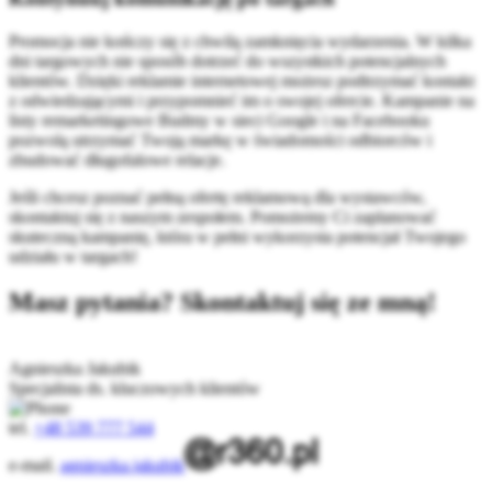
Promocja nie kończy się z chwilą zamknięcia wydarzenia. W kilka
dni targowych nie sposób dotrzeć do wszystkich potencjalnych
klientów. Dzięki reklamie internetowej możesz podtrzymać kontakt
z odwiedzającymi i przypomnieć im o swojej ofercie. Kampanie na
listy remarketingowe Budmy w sieci Google i na Facebooku
pozwolą utrzymać Twoją markę w świadomości odbiorców i
zbudować długofalowe relacje.
Jeśli chcesz poznać pełną ofertę reklamową dla wystawców,
skontaktuj się z naszym zespołem. Pomożemy Ci zaplanować
skuteczną kampanię, która w pełni wykorzysta potencjał Twojego
udziału w targach!
Masz pytania? Skontaktuj się ze mną!
Agnieszka Jakubik
Specjalista ds. kluczowych klientów
tel.
+48 539 777 544
e-mail.
agnieszka.jakubik