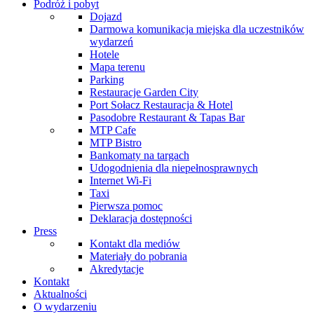
Podróż i pobyt
Dojazd
Darmowa komunikacja miejska dla uczestników
wydarzeń
Hotele
Mapa terenu
Parking
Restauracje Garden City
Port Sołacz Restauracja & Hotel
Pasodobre Restaurant & Tapas Bar
MTP Cafe
MTP Bistro
Bankomaty na targach
Udogodnienia dla niepełnosprawnych
Internet Wi-Fi
Taxi
Pierwsza pomoc
Deklaracja dostępności
Press
Kontakt dla mediów
Materiały do pobrania
Akredytacje
Kontakt
Aktualności
O wydarzeniu