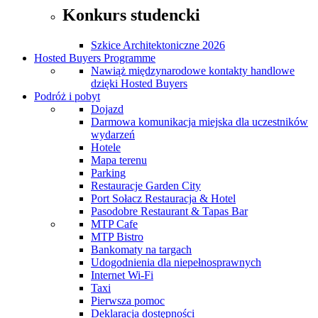
Konkurs studencki
Szkice Architektoniczne 2026
Hosted Buyers Programme
Nawiąż międzynarodowe kontakty handlowe
dzięki Hosted Buyers
Podróż i pobyt
Dojazd
Darmowa komunikacja miejska dla uczestników
wydarzeń
Hotele
Mapa terenu
Parking
Restauracje Garden City
Port Sołacz Restauracja & Hotel
Pasodobre Restaurant & Tapas Bar
MTP Cafe
MTP Bistro
Bankomaty na targach
Udogodnienia dla niepełnosprawnych
Internet Wi-Fi
Taxi
Pierwsza pomoc
Deklaracja dostępności