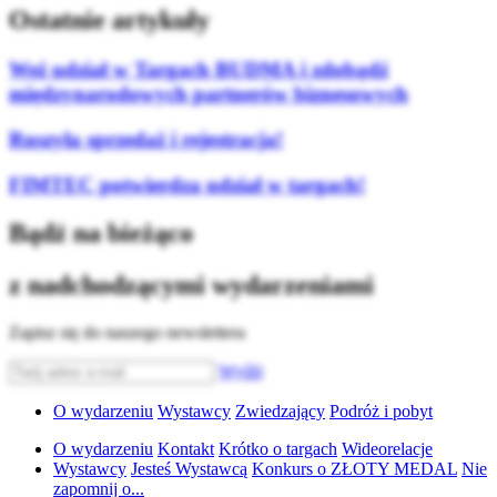
Ostatnie artykuły
Weź udział w Targach BUDMA i zdobądź
międzynarodowych partnerów biznesowych
Ruszyła sprzedaż i rejestracja!
FIMTEC potwierdza udział w targach!
Bądź na bieżąco
z nadchodzącymi wydarzeniami
Zapisz się do naszego newslettera
Wyślij
O wydarzeniu
Wystawcy
Zwiedzający
Podróż i pobyt
O wydarzeniu
Kontakt
Krótko o targach
Wideorelacje
Wystawcy
Jesteś Wystawcą
Konkurs o ZŁOTY MEDAL
Nie
zapomnij o...