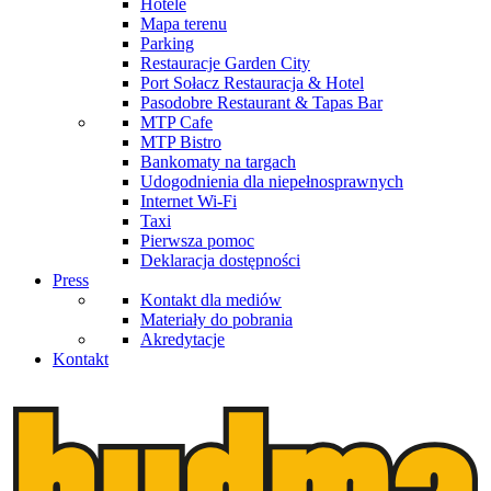
Hotele
Mapa terenu
Parking
Restauracje Garden City
Port Sołacz Restauracja & Hotel
Pasodobre Restaurant & Tapas Bar
MTP Cafe
MTP Bistro
Bankomaty na targach
Udogodnienia dla niepełnosprawnych
Internet Wi-Fi
Taxi
Pierwsza pomoc
Deklaracja dostępności
Press
Kontakt dla mediów
Materiały do pobrania
Akredytacje
Kontakt