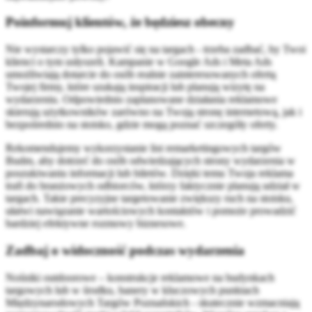
Poinformuj klientów, że będziesz obecny
Nie wystarczy tylko pojawić się na targach - trzeba zadbać, by Twoi
klienci o tym usłyszeli. Kampanie w Google Ads i Meta Ads
umożliwiają dotarcie do osób realnie zainteresowanych ofertą
Twojej firmy, które szukają inspiracji lub planują wizytę na
wydarzeniu. Odpowiednio zaplanowane działania reklamowe
skierują użytkowników zarówno na Twoją stronę internetową, jak i
bezpośrednio na stoisko, gdzie mogą poznać szczegóły oferty.
Rekomendujemy wykorzystanie list remarketingowych targów
Budm, aby dotrzeć do osób odwiedzających strony wydarzenia w
poszukiwaniu informacji lub biletów. Dzięki temu Twoja reklama
trafi do branżowych odbiorców, którzy faktycznie planują udział w
targach. Takie precyzyjne targetowanie zwiększy ruch na stoisku,
ułatwi nawiązanie wartościowych kontaktów i pomoże prowadzić
bardziej efektywne rozmowy biznesowe.
Zadbaj o widoczność podczas wydarzenia
Nośniki outdoorowe – konstrukcje reklamowe na budynkach
targowych lub w środku, banery w kluczowych punktach
Międzynarodowych Targów Poznańskich - skutecznie wzmacniają