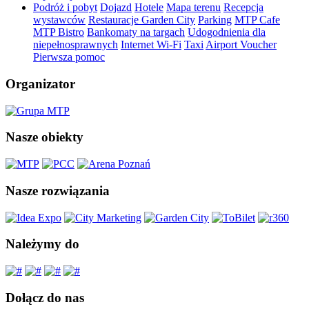
Podróż i pobyt
Dojazd
Hotele
Mapa terenu
Recepcja
wystawców
Restauracje Garden City
Parking
MTP Cafe
MTP Bistro
Bankomaty na targach
Udogodnienia dla
niepełnosprawnych
Internet Wi-Fi
Taxi
Airport Voucher
Pierwsza pomoc
Organizator
Nasze obiekty
Nasze rozwiązania
Należymy do
Dołącz do nas