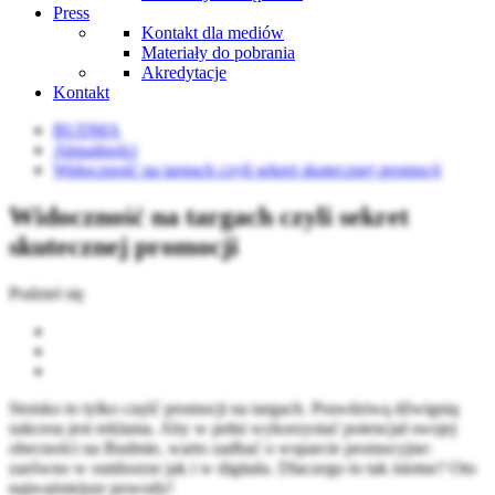
Press
Kontakt dla mediów
Materiały do pobrania
Akredytacje
Kontakt
BUDMA
Aktualności
Widoczność na targach czyli sekret skutecznej promocji
Widoczność na targach czyli sekret
skutecznej promocji
Podziel się
Stoisko to tylko część promocji na targach. Prawdziwą dźwignią
sukcesu jest reklama. Aby w pełni wykorzystać potencjał swojej
obecności na Budmie, warto zadbać o wsparcie promocyjne:
zarówno w outdoorze jak i w digitalu. Dlaczego to tak istotne? Oto
najważniejsze powody!