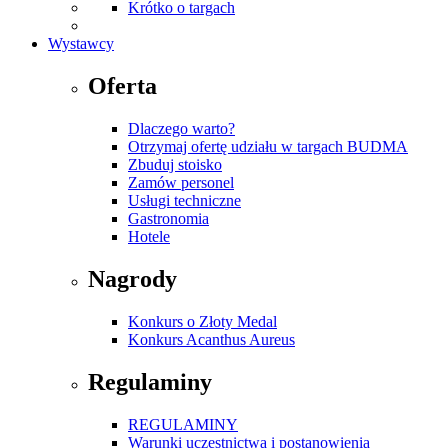
Krótko o targach
Wystawcy
Oferta
Dlaczego warto?
Otrzymaj ofertę udziału w targach BUDMA
Zbuduj stoisko
Zamów personel
Usługi techniczne
Gastronomia
Hotele
Nagrody
Konkurs o Złoty Medal
Konkurs Acanthus Aureus
Regulaminy
REGULAMINY
Warunki uczestnictwa i postanowienia