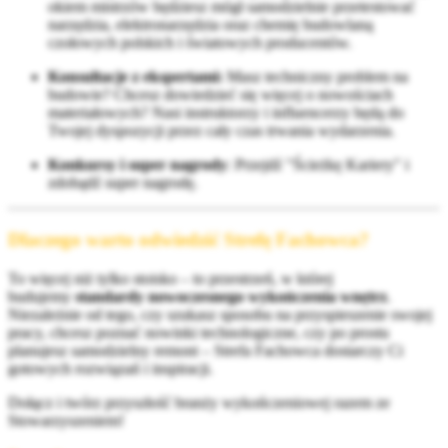
okiem mistrzów będziesz mógł samodzielnie przetestować
narzędzia, elektronarzędzia oraz chemię budowlaną
czołowych polskich i światowych producentów.
Konsultacje z ekspertami:
Masz techniczny problem na
budowie? Chcesz dowiedzieć się więcej o nowościach
materiałowych? Nasi instruktorzy i influencerzy będą do
Twojej dyspozycji przez cały czas trwania wydarzenia.
Konkursy i super nagrody
: Przejdź "Ścieżkę Kariery" i
zdobądź super nagrodę.
Dlaczego warto odwiedzić Strefę Fachowca?
To więcej niż tylko stoisko – to przestrzeń, w której
budujemy
standardy nowoczesnego wykończenia wnętrz
.
Niezależnie od tego, czy szukasz sposobu na przyspieszenie swojej
pracy, chcesz poznać nowinki technologiczne, czy po prostu
planujesz samodzielny remont – Strefa Fachowca dostarczy Ci
gotowych rozwiązań i inspiracji.
Dołą
cz
i twórz przyszłość branży wykończeniowej razem ze
Stowarzyszeniem!