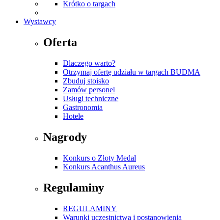
Krótko o targach
Wystawcy
Oferta
Dlaczego warto?
Otrzymaj ofertę udziału w targach BUDMA
Zbuduj stoisko
Zamów personel
Usługi techniczne
Gastronomia
Hotele
Nagrody
Konkurs o Złoty Medal
Konkurs Acanthus Aureus
Regulaminy
REGULAMINY
Warunki uczestnictwa i postanowienia