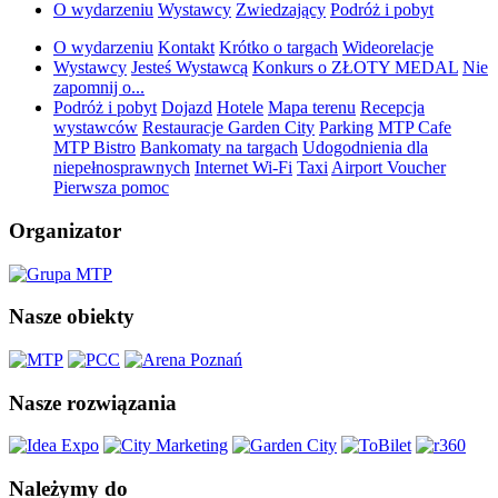
O wydarzeniu
Wystawcy
Zwiedzający
Podróż i pobyt
O wydarzeniu
Kontakt
Krótko o targach
Wideorelacje
Wystawcy
Jesteś Wystawcą
Konkurs o ZŁOTY MEDAL
Nie
zapomnij o...
Podróż i pobyt
Dojazd
Hotele
Mapa terenu
Recepcja
wystawców
Restauracje Garden City
Parking
MTP Cafe
MTP Bistro
Bankomaty na targach
Udogodnienia dla
niepełnosprawnych
Internet Wi-Fi
Taxi
Airport Voucher
Pierwsza pomoc
Organizator
Nasze obiekty
Nasze rozwiązania
Należymy do