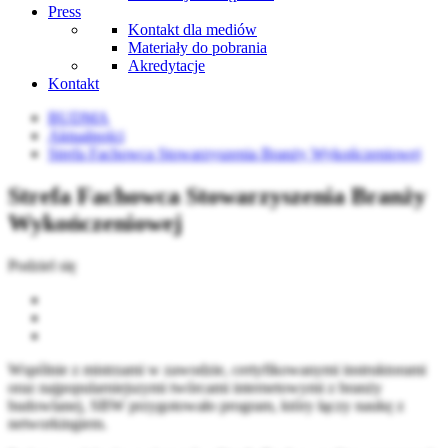
Press
Kontakt dla mediów
Materiały do pobrania
Akredytacje
Kontakt
BUDMA
Aktualności
Strefa Fachowca Stowarzyszenia Branży Wykończeniowej
Strefa Fachowca Stowarzyszenia Branży
Wykończeniowej
Podziel się
Wspólnie z mistrzami w zawodzie, certyfikowanymi instruktorami
oraz najpopularniejszymi twórcami internetowymi z branży
budowlanej, SBW przygotowało program, który łączy naukę z
networkingiem.