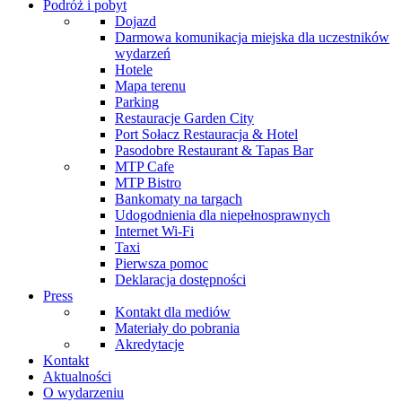
Podróż i pobyt
Dojazd
Darmowa komunikacja miejska dla uczestników
wydarzeń
Hotele
Mapa terenu
Parking
Restauracje Garden City
Port Sołacz Restauracja & Hotel
Pasodobre Restaurant & Tapas Bar
MTP Cafe
MTP Bistro
Bankomaty na targach
Udogodnienia dla niepełnosprawnych
Internet Wi-Fi
Taxi
Pierwsza pomoc
Deklaracja dostępności
Press
Kontakt dla mediów
Materiały do pobrania
Akredytacje
Kontakt
Aktualności
O wydarzeniu