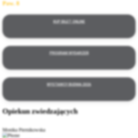
Paw. 8
KUP BILET ONLINE
PROGRAM WYDARZEŃ
WYSTAWCY BUDMA 2026
Opiekun zwiedzających
Monika Piernikowska