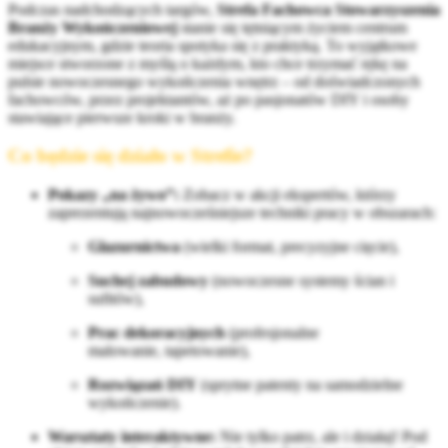
Podczas nadchodzących targów,
Strefa Fachowca Stowarzyszenia
Branży Wykończeniowej
stanie się tętniącym życiem centrum
edukacyjnym, gdzie teoria spotyka się z praktyką. To wyjątkowe
miejsce stworzone z myślą o każdym, kto chce trzymać rękę na
pulsie nowoczesnego wykończenia wnętrz – od doświadczonych
fachowców, przez projektantów, aż po pasjonatów DIY i osoby
stawiające pierwsze kroki w branży.
Co będzie się działo w Strefie?
Pokazy „na żywo”:
Zobacz w akcji ekspertów, którzy
zaprezentują najnowocześniejsze techniki pracy w obszarach:
Glazurnictwa
(wielki format, precyzyjne cięcie),
Suchej zabudowy
(nowoczesne systemy ścian i
sufitów),
Prac dekoracyjnych
(profesjonalne
malowanie, tapetowanie),
Rozwiązań DIY
(sprytne patenty na samodzielne
wykończenie).
Warsztaty interaktywne:
Nie tylko patrz, ale i działaj! Pod