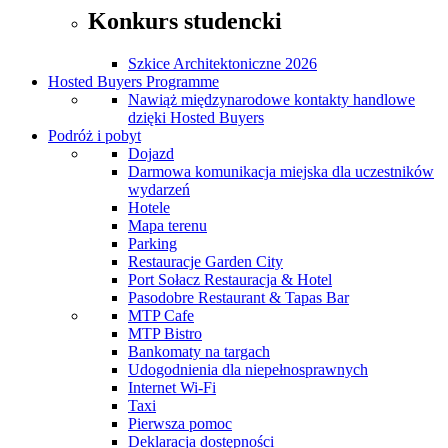
Konkurs studencki
Szkice Architektoniczne 2026
Hosted Buyers Programme
Nawiąż międzynarodowe kontakty handlowe
dzięki Hosted Buyers
Podróż i pobyt
Dojazd
Darmowa komunikacja miejska dla uczestników
wydarzeń
Hotele
Mapa terenu
Parking
Restauracje Garden City
Port Sołacz Restauracja & Hotel
Pasodobre Restaurant & Tapas Bar
MTP Cafe
MTP Bistro
Bankomaty na targach
Udogodnienia dla niepełnosprawnych
Internet Wi-Fi
Taxi
Pierwsza pomoc
Deklaracja dostępności