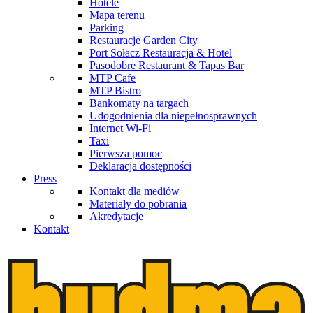
Hotele
Mapa terenu
Parking
Restauracje Garden City
Port Sołacz Restauracja & Hotel
Pasodobre Restaurant & Tapas Bar
MTP Cafe
MTP Bistro
Bankomaty na targach
Udogodnienia dla niepełnosprawnych
Internet Wi-Fi
Taxi
Pierwsza pomoc
Deklaracja dostępności
Press
Kontakt dla mediów
Materiały do pobrania
Akredytacje
Kontakt