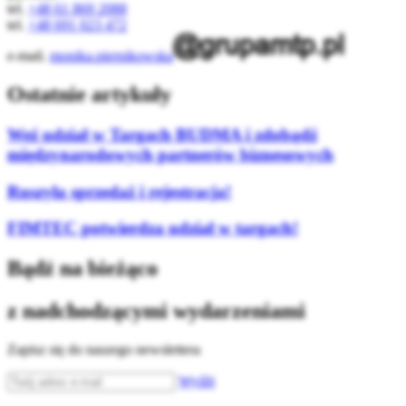
tel.
+48 61 869 2088
tel.
+48 691 023 472
e-mail.
monika.piernikowska
Ostatnie artykuły
Weź udział w Targach BUDMA i zdobądź
międzynarodowych partnerów biznesowych
Ruszyła sprzedaż i rejestracja!
FIMTEC potwierdza udział w targach!
Bądź na bieżąco
z nadchodzącymi wydarzeniami
Zapisz się do naszego newslettera
Wyślij