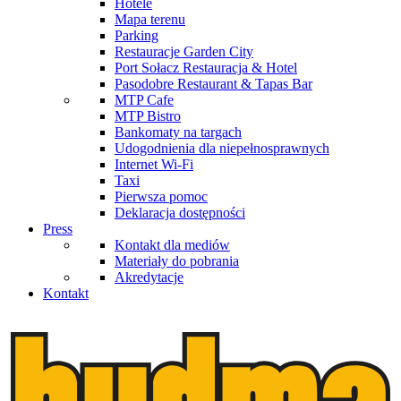
Hotele
Mapa terenu
Parking
Restauracje Garden City
Port Sołacz Restauracja & Hotel
Pasodobre Restaurant & Tapas Bar
MTP Cafe
MTP Bistro
Bankomaty na targach
Udogodnienia dla niepełnosprawnych
Internet Wi-Fi
Taxi
Pierwsza pomoc
Deklaracja dostępności
Press
Kontakt dla mediów
Materiały do pobrania
Akredytacje
Kontakt