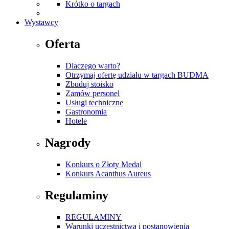
Krótko o targach
Wystawcy
Oferta
Dlaczego warto?
Otrzymaj ofertę udziału w targach BUDMA
Zbuduj stoisko
Zamów personel
Usługi techniczne
Gastronomia
Hotele
Nagrody
Konkurs o Złoty Medal
Konkurs Acanthus Aureus
Regulaminy
REGULAMINY
Warunki uczestnictwa i postanowienia