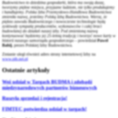
Budownictwo to dziedzina gospodarki, która ma swoją duszę,
tworzymy
piękne miejsca, przyjazne ludziom, nie tylko produkujemy
i handlujemy.
Polska Izba Przemysłowo-Handlowa Budownictwa
zmieniła nazwę, jesteśmy Polską Izbą Budownictwa. Wierzę, że
piękno zawodu Budowniczego i nowoczesne technologie będą
zyskiwały sympatię producentów, wykonawców i całej braci
budowlanej do działań naszej izby. Pod zmienioną nazwą
kontynuować będziemy jej 25-letnią tradycję i tworzyć nowe karty w
historii naszego samorządu gospodarczego
– powiedział
Paweł
Babij
, prezes Polskiej Izby Budownictwa.
Zmianie uległ również adres strony internetowej Izby na
www.pib.net.pl
Ostatnie artykuły
Weź udział w Targach BUDMA i zdobądź
międzynarodowych partnerów biznesowych
Ruszyła sprzedaż i rejestracja!
FIMTEC potwierdza udział w targach!