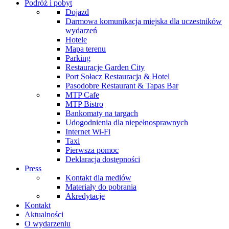
Podróż i pobyt
Dojazd
Darmowa komunikacja miejska dla uczestników
wydarzeń
Hotele
Mapa terenu
Parking
Restauracje Garden City
Port Sołacz Restauracja & Hotel
Pasodobre Restaurant & Tapas Bar
MTP Cafe
MTP Bistro
Bankomaty na targach
Udogodnienia dla niepełnosprawnych
Internet Wi-Fi
Taxi
Pierwsza pomoc
Deklaracja dostępności
Press
Kontakt dla mediów
Materiały do pobrania
Akredytacje
Kontakt
Aktualności
O wydarzeniu