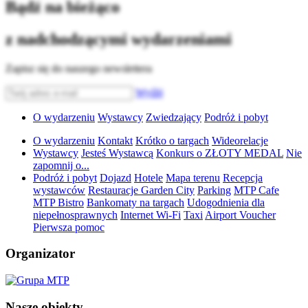
Bądź na bieżąco
z nadchodzącymi wydarzeniami
Zapisz się do naszego newslettera
Wyślij
O wydarzeniu
Wystawcy
Zwiedzający
Podróż i pobyt
O wydarzeniu
Kontakt
Krótko o targach
Wideorelacje
Wystawcy
Jesteś Wystawcą
Konkurs o ZŁOTY MEDAL
Nie
zapomnij o...
Podróż i pobyt
Dojazd
Hotele
Mapa terenu
Recepcja
wystawców
Restauracje Garden City
Parking
MTP Cafe
MTP Bistro
Bankomaty na targach
Udogodnienia dla
niepełnosprawnych
Internet Wi-Fi
Taxi
Airport Voucher
Pierwsza pomoc
Organizator
Nasze obiekty