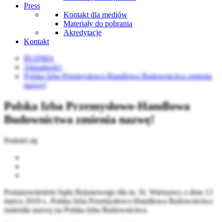
Press
Kontakt dla mediów
Materiały do pobrania
Akredytacje
Kontakt
BUDMA
Aktualności
Polska Izba Przemysłowo-Handlowa Budownictwa zmienia
nazwę!
Polska Izba Przemysłowo-Handlowa
Budownictwa zmienia nazwę!
Podziel się
Postanowieniem Sądu Rejonowego dla m. St. Warszawy z dnia 13
marca 2019 r., Polska Izba Przemysłowo-Handlowa Budownictwa
zmieniła nazwę na Polska Izba Budownictwa.