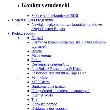
Konkurs studencki
Szkice Architektoniczne 2026
Hosted Buyers Programme
Nawiąż międzynarodowe kontakty handlowe
dzięki Hosted Buyers
Podróż i pobyt
Dojazd
Darmowa komunikacja miejska dla uczestników
wydarzeń
Hotele
Mapa terenu
Parking
Restauracje Garden City
Port Sołacz Restauracja & Hotel
Pasodobre Restaurant & Tapas Bar
MTP Cafe
MTP Bistro
Bankomaty na targach
Udogodnienia dla niepełnosprawnych
Internet Wi-Fi
Taxi
Pierwsza pomoc
Deklaracja dostępności