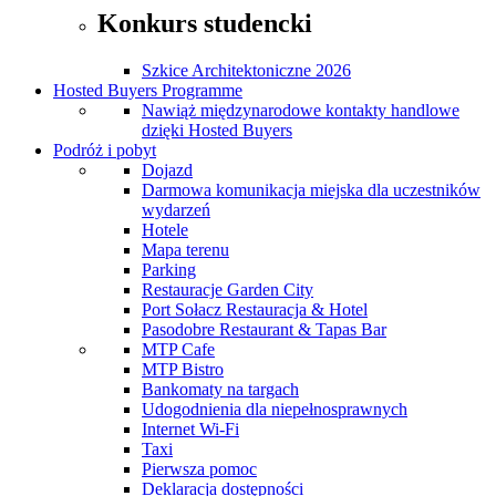
Konkurs studencki
Szkice Architektoniczne 2026
Hosted Buyers Programme
Nawiąż międzynarodowe kontakty handlowe
dzięki Hosted Buyers
Podróż i pobyt
Dojazd
Darmowa komunikacja miejska dla uczestników
wydarzeń
Hotele
Mapa terenu
Parking
Restauracje Garden City
Port Sołacz Restauracja & Hotel
Pasodobre Restaurant & Tapas Bar
MTP Cafe
MTP Bistro
Bankomaty na targach
Udogodnienia dla niepełnosprawnych
Internet Wi-Fi
Taxi
Pierwsza pomoc
Deklaracja dostępności