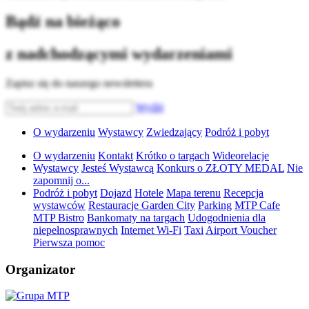
Bądź na bieżąco
z nadchodzącymi wydarzeniami
Zapisz się do naszego newslettera
Wyślij
O wydarzeniu
Wystawcy
Zwiedzający
Podróż i pobyt
O wydarzeniu
Kontakt
Krótko o targach
Wideorelacje
Wystawcy
Jesteś Wystawcą
Konkurs o ZŁOTY MEDAL
Nie
zapomnij o...
Podróż i pobyt
Dojazd
Hotele
Mapa terenu
Recepcja
wystawców
Restauracje Garden City
Parking
MTP Cafe
MTP Bistro
Bankomaty na targach
Udogodnienia dla
niepełnosprawnych
Internet Wi-Fi
Taxi
Airport Voucher
Pierwsza pomoc
Organizator