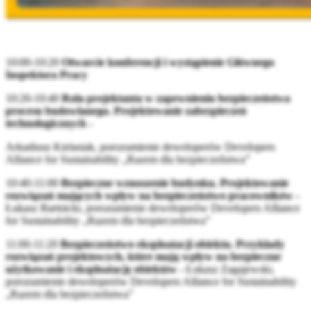
10:00-10:20
Otwarcie konferencji i wystąpienie Głównego
Inspektora Pracy
10:20-10:40
Rola projektanta w zapewnieniu bezpieczeństwa
procesu budowlanego. Projektowanie zabezpieczeń
technologicznych -
Arkadiusz Kielasiak, porozumienie deweloperów Developers
Alliance for Sustainability „Razem dla bezpieczeństwa”
10:40-11:00
Bezpieczne wznoszenie budynku.
Projektowanie
rozwiązań mających wpływ na bezpieczeństwo pracowników -
Łukasz Bartnicki, porozumienie deweloperów Developers Alliance
for Sustainability „Razem dla bezpieczeństwa”
11:00-11:20
Bezpieczeństwo eksploatacji obiektu. Przykłady
rozwiązań projektowych, które mają wpływ na bezpieczne
użytkowanie i eksploatację obiektów -
Łukasz Zagajewski,
porozumienie deweloperów Developers Alliance for Sustainability
„Razem dla bezpieczeństwa”