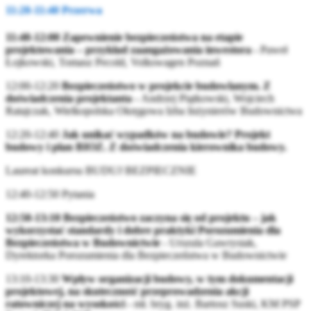
11:20-11:40 Przerwa
11:40-12:00 Zapewnienie bezpieczeństwa na etapie
projektowania – przykład zaangażowania inwestora -
Paweł
Łojkowski, Tomasz Pecold, Volkswagen Poznań
12:00-12:20
Bezpieczeństwo w projekcie budowlanym. Z
doświadczenia projektanta -
Andrzej Piątkowski, Wojciech
Ratajczak, Wielkopolska Okręgowa Izba Inżynierów Budownictwa
12:20-12:40
Jak unikać wypadków na budowie?
Projekt
budowy i plan BIOZ. Z doświadczenia kierownika budowy.
Laureat konkursu BUDUJ BEZPIECZNIE
12:40-12:50 Pytania
12:50-13:10 Bezpieczeństwo zaczyna się od projektu – jak
wykorzystać standardy i dobre praktyki Porozumienia dla
Bezpieczeństwa w Budownictwie
- Urszula Gawrysiak,
Dyrektorka Porozumienia dla Bezpieczeństwa w Budownictwie
13:10-13:30
Wpływ organizacji budowy, w tym dokumentacji
projektowej, na skuteczność przeprowadzenia akcji
ratowniczej na wysokości -
mł. bryg. inż. Bartosz Suski, KM PSP