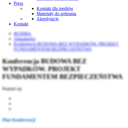
Press
Kontakt dla mediów
Materiały do pobrania
Akredytacje
Kontakt
BUDMA
Aktualności
Konferencja BUDOWA BEZ WYPADKÓW. PROJEKT
FUNDAMENTEM BEZPIECZEŃSTWA
Konferencja BUDOWA BEZ
WYPADKÓW. PROJEKT
FUNDAMENTEM BEZPIECZEŃSTWA
Podziel się
Plan Konferencji