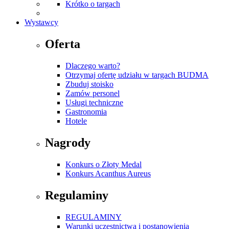
Krótko o targach
Wystawcy
Oferta
Dlaczego warto?
Otrzymaj ofertę udziału w targach BUDMA
Zbuduj stoisko
Zamów personel
Usługi techniczne
Gastronomia
Hotele
Nagrody
Konkurs o Złoty Medal
Konkurs Acanthus Aureus
Regulaminy
REGULAMINY
Warunki uczestnictwa i postanowienia