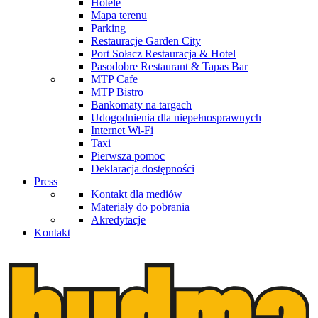
Hotele
Mapa terenu
Parking
Restauracje Garden City
Port Sołacz Restauracja & Hotel
Pasodobre Restaurant & Tapas Bar
MTP Cafe
MTP Bistro
Bankomaty na targach
Udogodnienia dla niepełnosprawnych
Internet Wi-Fi
Taxi
Pierwsza pomoc
Deklaracja dostępności
Press
Kontakt dla mediów
Materiały do pobrania
Akredytacje
Kontakt