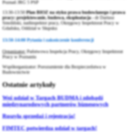
Poznań JRG 5 PSP
13:30-13:50
Plan BIOZ na styku prawa budowlanego i prawa
pracy: projektowanie, budowa, eksploatacja -
dr Dariusz
Smoliński, nadinspektor pracy, Okręgowy Inspektorat Pracy w
Gdańsku, Oddział w Słupsku
13:50-14:00 Pytania i zakończenie konferencji
Organizator:
Państwowa Inspekcja Pracy, Okręgowy Inspektorat
Pracy w Poznaniu
Współorganizator: Porozumienie dla Bezpieczeństwa w
Budownictwie
Ostatnie artykuły
Weź udział w Targach BUDMA i zdobądź
międzynarodowych partnerów biznesowych
Ruszyła sprzedaż i rejestracja!
FIMTEC potwierdza udział w targach!