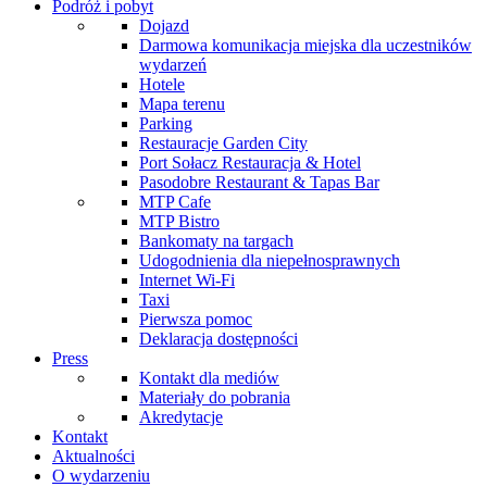
Podróż i pobyt
Dojazd
Darmowa komunikacja miejska dla uczestników
wydarzeń
Hotele
Mapa terenu
Parking
Restauracje Garden City
Port Sołacz Restauracja & Hotel
Pasodobre Restaurant & Tapas Bar
MTP Cafe
MTP Bistro
Bankomaty na targach
Udogodnienia dla niepełnosprawnych
Internet Wi-Fi
Taxi
Pierwsza pomoc
Deklaracja dostępności
Press
Kontakt dla mediów
Materiały do pobrania
Akredytacje
Kontakt
Aktualności
O wydarzeniu