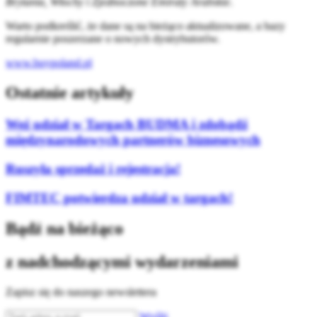
Brytania, Włochy i Zjednoczone Emiraty Arabskie
.
Warto podkreślić, że dane są na bieżąco aktualizowane, a bazy
regularnie poszerzane o nowych dystrybutorów.
www.buypoland.pl
Ostatnie artykuły
Weź udział w Targach BUDMA i zdobądź
międzynarodowych partnerów biznesowych
Ruszyła sprzedaż i rejestracja!
FIMTEC potwierdza udział w targach!
Bądź na bieżąco
z nadchodzącymi wydarzeniami
Zapisz się do naszego newslettera
Wyślij