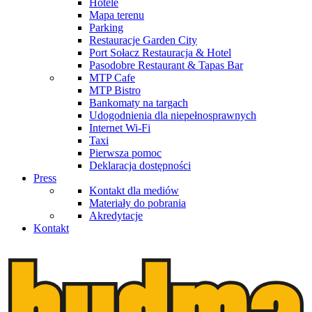
Hotele
Mapa terenu
Parking
Restauracje Garden City
Port Sołacz Restauracja & Hotel
Pasodobre Restaurant & Tapas Bar
MTP Cafe
MTP Bistro
Bankomaty na targach
Udogodnienia dla niepełnosprawnych
Internet Wi-Fi
Taxi
Pierwsza pomoc
Deklaracja dostępności
Press
Kontakt dla mediów
Materiały do pobrania
Akredytacje
Kontakt