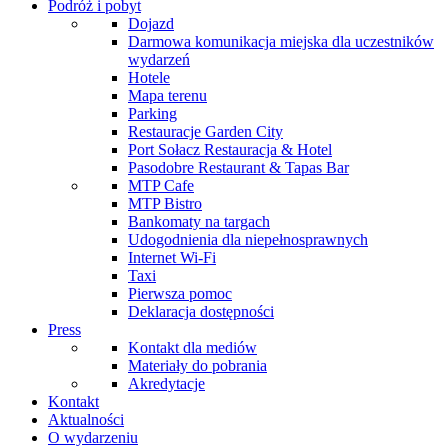
Podróż i pobyt
Dojazd
Darmowa komunikacja miejska dla uczestników
wydarzeń
Hotele
Mapa terenu
Parking
Restauracje Garden City
Port Sołacz Restauracja & Hotel
Pasodobre Restaurant & Tapas Bar
MTP Cafe
MTP Bistro
Bankomaty na targach
Udogodnienia dla niepełnosprawnych
Internet Wi-Fi
Taxi
Pierwsza pomoc
Deklaracja dostępności
Press
Kontakt dla mediów
Materiały do pobrania
Akredytacje
Kontakt
Aktualności
O wydarzeniu