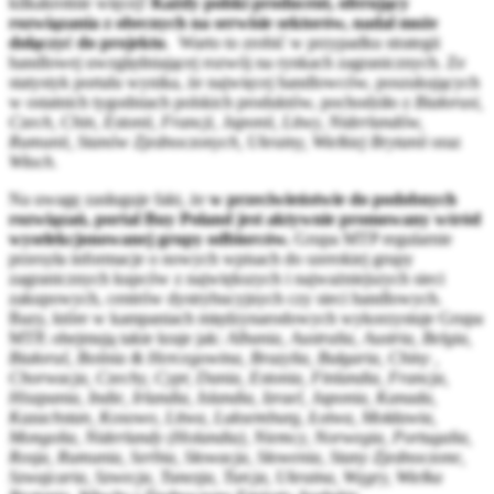
kilkakrotnie więcej!
Każdy polski producent, oferujący
rozwiązania z obecnych na serwisie sektorów, nadal może
dołączyć do projektu
. Warto to zrobić w przypadku strategii
handlowej uwzględniającej rozwój na rynkach zagranicznych. Ze
statystyk portalu wynika, że najwięcej handlowców, poszukujących
w ostatnich tygodniach polskich produktów, pochodziło z
Białorusi,
Czech, Chin, Estonii, Francji, Japonii, Litwy, Niderlandów,
Rumunii, Stanów Zjednoczonych, Ukrainy, Wielkiej Brytanii
oraz
Włoch
.
Na uwagę zasługuje fakt, że
w przeciwieństwie do podobnych
rozwiązań, portal Buy Poland jest aktywnie promowany wśród
wyselekcjonowanej grupy odbiorców.
Grupa MTP regularnie
przesyła informacje o nowych wpisach do szerokiej grupy
zagranicznych kupców z największych i najważniejszych sieci
zakupowych, centrów dystrybucyjnych czy sieci handlowych.
Bazy, które w kampaniach międzynarodowych wykorzystuje Grupa
MTP, obejmują takie kraje jak:
Albania, Australia, Austria, Belgia,
Białoruś, Bośnia & Hercegowina, Brazylia, Bułgaria, Chiny ,
Chorwacja, Czechy, Cypr, Dania, Estonia, Finlandia, Francja,
Hiszpania, Indie, Irlandia, Islandia, Izrael, Japonia, Kanada,
Kazachstan, Kosowo, Litwa, Luksemburg, Łotwa, Mołdawia,
Mongolia, Niderlandy (Holandia), Niemcy, Norwegia, Portugalia,
Rosja, Rumunia, Serbia, Słowacja, Słowenia, Stany Zjednoczone,
Szwajcaria, Szwecja, Tunezja, Turcja, Ukraina, Węgry, Wielka