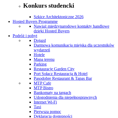
Konkurs studencki
Szkice Architektoniczne 2026
Hosted Buyers Programme
Nawiąż międzynarodowe kontakty handlowe
dzięki Hosted Buyers
Podróż i pobyt
Dojazd
Darmowa komunikacja miejska dla uczestników
wydarzeń
Hotele
Mapa terenu
Parking
Restauracje Garden City
Port Sołacz Restauracja & Hotel
Pasodobre Restaurant & Tapas Bar
MTP Cafe
MTP Bistro
Bankomaty na targach
Udogodnienia dla niepełnosprawnych
Internet Wi-Fi
Taxi
Pierwsza pomoc
Deklaracja dostępności