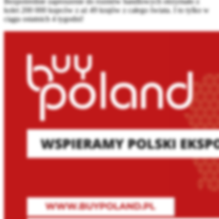
Bezpośrednie zaproszenie do rozmów handlowych otrzymało z
kolei 200 000 kupców z aż 49 krajów z całego świata. I to tylko w
ciągu ostatnich 4 tygodni!