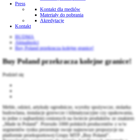
Press
Kontakt dla mediów
Materiały do pobrania
Akredytacje
Kontakt
BUDMA
Aktualności
Buy Poland przekracza kolejne granice!
Buy Poland przekracza kolejne granice!
Podziel się
Meble, odzież, artykuły ogrodnicze, wyroby spożywcze, stolarka
budowlana, instalacje grzewcze i klimatyzacyjne czy opakowania,
to jedne z najbardziej cenionych na świecie produktów ze znakiem
„Made in Poland”. Przeszło 1000 polskich producentów z w/w
segmentów rynku prezentuje swoje najnowsze propozycje na
platformie proeksportowej Grupy MTP „Buy Poland”.