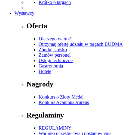
Krótko o targach
Wystawcy
Oferta
Dlaczego warto?
Otrzymaj ofertę udziału w targach BUDMA
Zbuduj stoisko
Zamów personel
Usługi techniczne
Gastronomia
Hotele
Nagrody
Konkurs o Złoty Medal
Konkurs Acanthus Aureus
Regulaminy
REGULAMINY
Warunki uczestnictwa i postanowienia