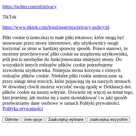
https://twitter.com/pl/privacy
TikTok
https://www.tiktok.com/legal/page/eea/privacy-policy/pl
Pliki cookie (ciasteczka) to małe pliki tekstowe, które mogą być
stosowane przez strony internetowe, aby użytkownicy mogli
korzystać ze stron w bardziej sprawny sposób. Prawo stanowi, że
możemy przechowywać pliki cookie na urządzeniu użytkownika,
jeśli jest to niezbędne do funkcjonowania niniejszej strony. Do
wszystkich innych rodzajów plików cookie potrzebujemy
zezwolenia użytkownika. Niniejsza strona korzysta z różnych
rodzajów plików cookie. Niektóre pliki cookie umieszczane są
przez usługi stron trzecich, które pojawiają się na naszych stronach.
W dowolnej chwili możesz wycofać swoją zgodę w Deklaracji dot.
plików cookie na naszej witrynie. Dowiedz się więcej na temat tego,
kim jesteśmy, jak można się z nami skontaktować i w jaki sposób
przetwarzamy dane osobowe w ramach Polityki prywatności.
Polityka prywatności
Odmów
inne opcje
Zaakceptuj wybrane
zaakceptuj wszystkie