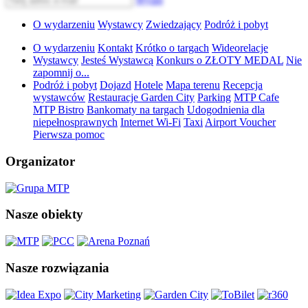
O wydarzeniu
Wystawcy
Zwiedzający
Podróż i pobyt
O wydarzeniu
Kontakt
Krótko o targach
Wideorelacje
Wystawcy
Jesteś Wystawcą
Konkurs o ZŁOTY MEDAL
Nie
zapomnij o...
Podróż i pobyt
Dojazd
Hotele
Mapa terenu
Recepcja
wystawców
Restauracje Garden City
Parking
MTP Cafe
MTP Bistro
Bankomaty na targach
Udogodnienia dla
niepełnosprawnych
Internet Wi-Fi
Taxi
Airport Voucher
Pierwsza pomoc
Organizator
Nasze obiekty
Nasze rozwiązania