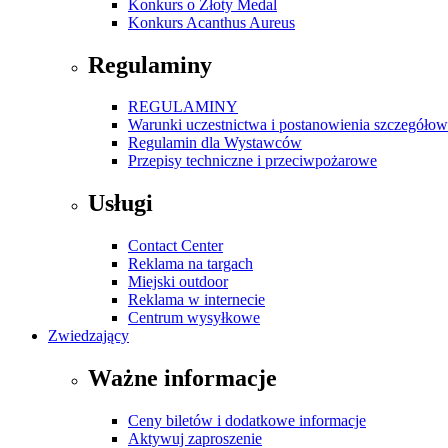
Konkurs o Złoty Medal
Konkurs Acanthus Aureus
Regulaminy
REGULAMINY
Warunki uczestnictwa i postanowienia szczegóło
Regulamin dla Wystawców
Przepisy techniczne i przeciwpożarowe
Usługi
Contact Center
Reklama na targach
Miejski outdoor
Reklama w internecie
Centrum wysyłkowe
Zwiedzający
Ważne informacje
Ceny biletów i dodatkowe informacje
Aktywuj zaproszenie