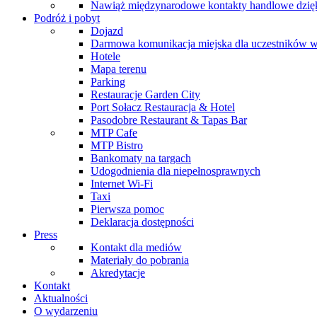
Nawiąż międzynarodowe kontakty handlowe dzię
Podróż i pobyt
Dojazd
Darmowa komunikacja miejska dla uczestników 
Hotele
Mapa terenu
Parking
Restauracje Garden City
Port Sołacz Restauracja & Hotel
Pasodobre Restaurant & Tapas Bar
MTP Cafe
MTP Bistro
Bankomaty na targach
Udogodnienia dla niepełnosprawnych
Internet Wi-Fi
Taxi
Pierwsza pomoc
Deklaracja dostępności
Press
Kontakt dla mediów
Materiały do pobrania
Akredytacje
Kontakt
Aktualności
O wydarzeniu