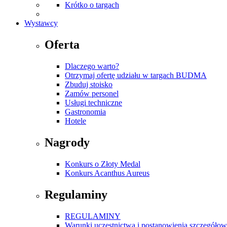
Krótko o targach
Wystawcy
Oferta
Dlaczego warto?
Otrzymaj ofertę udziału w targach BUDMA
Zbuduj stoisko
Zamów personel
Usługi techniczne
Gastronomia
Hotele
Nagrody
Konkurs o Złoty Medal
Konkurs Acanthus Aureus
Regulaminy
REGULAMINY
Warunki uczestnictwa i postanowienia szczegóło